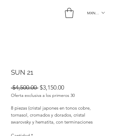
MXN ($)
SUN 21
Precio
Precio
 $4,500.00 
$3,150.00
Oferta exclusiva a los primeros 30
de
oferta
8 piezas (cristal japones en tonos cobre,
tornasol, cromados y dorados, cristal
swarovsky y hematita, con terminaciones
metalicas chapadas en oro de 18k).
Cantidad
*