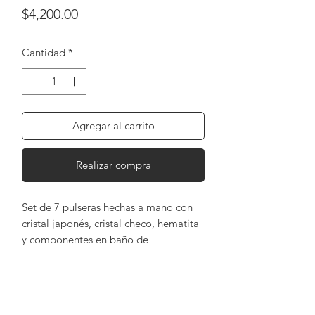
Precio
$4,200.00
Cantidad
*
Agregar al carrito
Realizar compra
Set de 7 pulseras hechas a mano con 
cristal japonés, cristal checo, hematita 
y componentes en baño de 
oro.Brazaletes ajustablesColores: 
cobre 