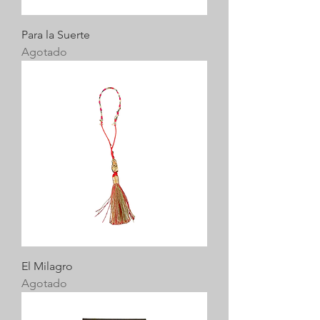
Para la Suerte
Agotado
El Milagro
Agotado