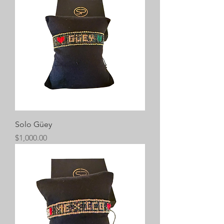
Solo Güey
Precio
$1,000.00