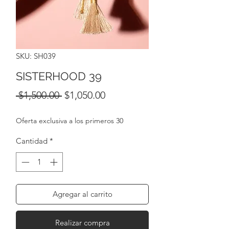
SKU: SH039
SISTERHOOD 39
Precio
Precio
 $1,500.00 
$1,050.00
de
Oferta exclusiva a los primeros 30
oferta
Cantidad
*
Agregar al carrito
Realizar compra