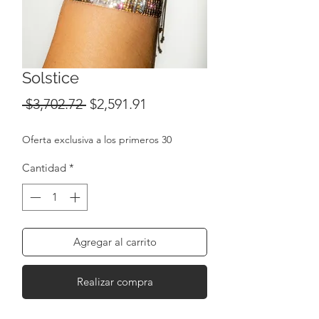
Solstice
Precio
Precio
 $3,702.72 
$2,591.91
de
Oferta exclusiva a los primeros 30
oferta
Cantidad
*
Agregar al carrito
Realizar compra