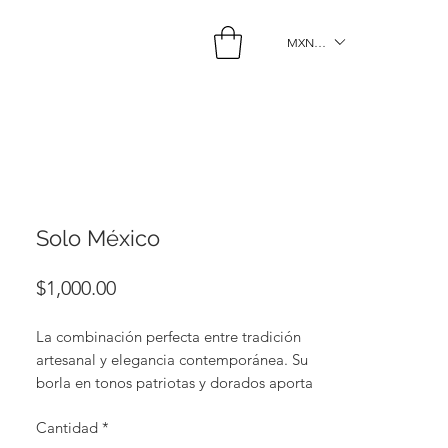
MXN ($)
Solo México
Precio
$1,000.00
La combinación perfecta entre tradición
artesanal y elegancia contemporánea. Su
borla en tonos patriotas y dorados aporta
movimiento, carácter y un toque atrevido.
Cantidad
*