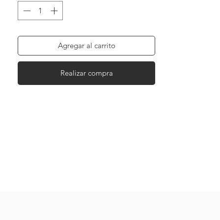
Hay piezas únicas que nacieron para
llamar la atención.
Agregar al carrito
Realizar compra