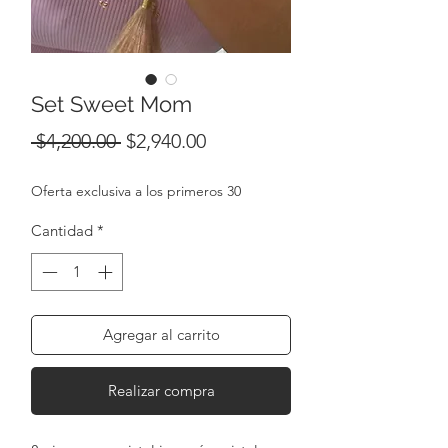
Set Sweet Mom
Precio
Precio
 $4,200.00 
$2,940.00
de
Oferta exclusiva a los primeros 30
oferta
Cantidad
*
Agregar al carrito
Realizar compra