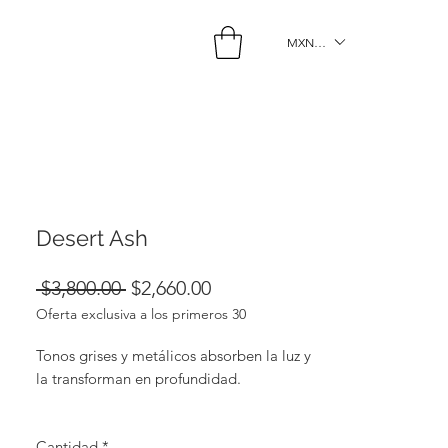
MXN ($)
Desert Ash
Precio
Precio
 $3,800.00 
$2,660.00
Oferta exclusiva a los primeros 30
de
oferta
Tonos grises y metálicos absorben la luz y
la transforman en profundidad.
Una pieza que se percibe distinta en cada
Cantidad
*
movimiento.