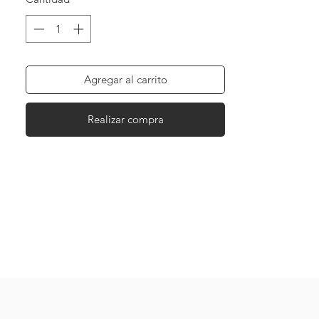
Pieza hecha artesanalmente de cristal
japonés en tonos gris oxford, nude,
cromado y plata, cristal Swarovski y
Agregar al carrito
hematita, con terminaciones chapadas en
oro de 18k. (9 piezas)
Realizar compra