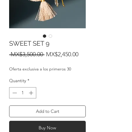
SWEET SET 9
Regular
Sale
 MX$3,500.00 
MX$2,450.00
Price
Price
Oferta exclusiva a los primeros 30
Quantity
*
Add to Cart
Buy Now