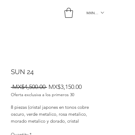
MXN ($)
SUN 24
Regular
Sale
 MX$4,500.00 
MX$3,150.00
Oferta exclusiva a los primeros 30
Price
Price
8 piezas (cristal japones en tonos cobre
oscuro, verde metalico, rosa metalico,
morado metalico y dorado, cristal
swarovsky y hematita, con terminaciones
Quantity
*
metalicas chapadas en oro de 18k).