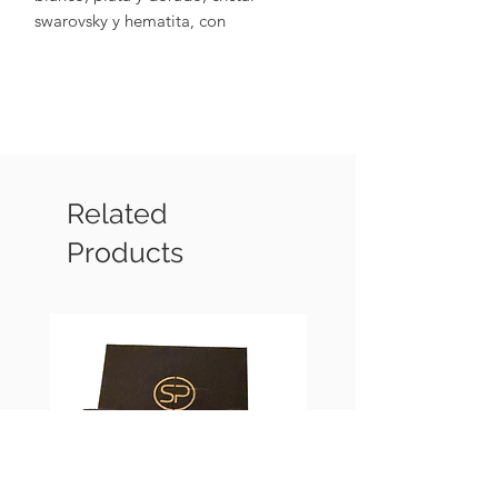
swarovsky y hematita, con
terminaciones metalicas chapadas en
oro de 18k).
Related
Products