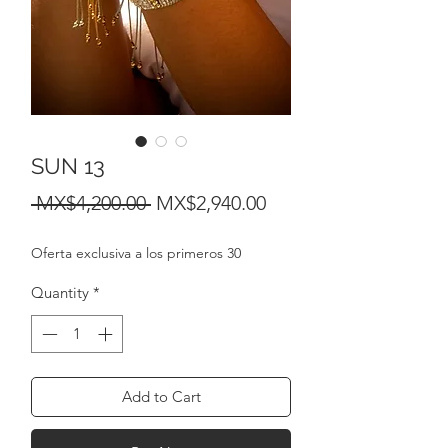
SUN 13
Regular
Sale
 MX$4,200.00 
MX$2,940.00
Price
Price
Oferta exclusiva a los primeros 30
Quantity
*
Add to Cart