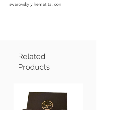
swarovsky y hematita, con
terminaciones metalicas chapadas en
oro de 18k).
Related
Products