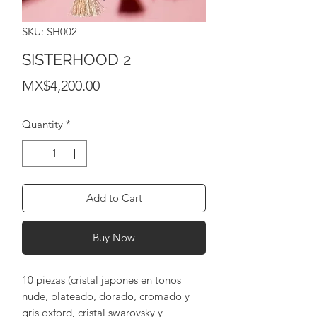
SKU: SH002
SISTERHOOD 2
Price
MX$4,200.00
Quantity
*
Add to Cart
Buy Now
10 piezas (cristal japones en tonos
nude, plateado, dorado, cromado y
gris oxford, cristal swarovsky y