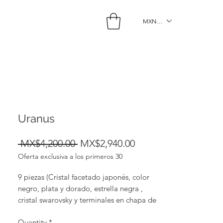
MXN ($)
Uranus
Regular
Sale
 MX$4,200.00 
MX$2,940.00
Oferta exclusiva a los primeros 30
Price
Price
9 piezas (Cristal facetado japonés, color
negro, plata y dorado, estrella negra ,
cristal swarovsky y terminales en chapa de
oro de 18k y Hematita)
Quantity
*