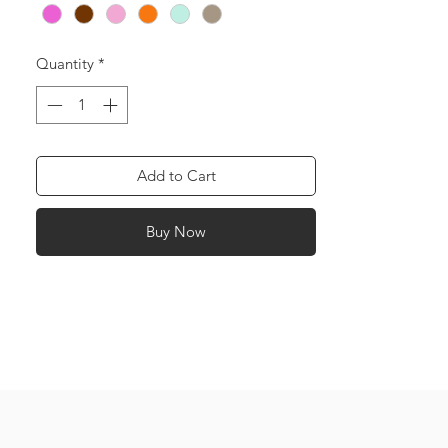
morado,
4.- naranja con amarillo y cromado,
5.- menta con cafe y rosa pastel,
Quantity
*
6.- naranja con cromado y rosa pastel
metalico (TODOS LOS COLORES EN
TONOS METALICOS), con terminaciones
chapadas en oro de 18 k
Add to Cart
Buy Now