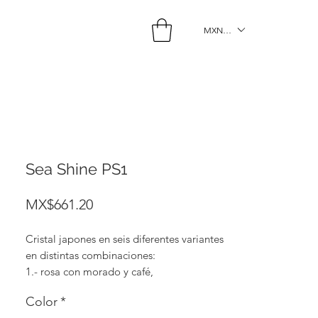
MXN ($)
Sea Shine PS1
Price
MX$661.20
Cristal japones en seis diferentes variantes
en distintas combinaciones:
1.- rosa con morado y café,
2.- café con naranja y menta,
Color
*
3.- rosa pastel metalico con rosa pastel y