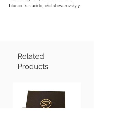
blanco traslucido, cristal swarovsky y
hematita, con terminaciones chapadas
en oro de 18 k
Related
Products